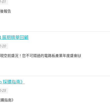
-01
 展後報告
024 展期精華回顧
-20
024 展現空前盛況！您不可錯過的電路板產業年度盛會🙌
hop 採購指南》
-25
p 採購指南》