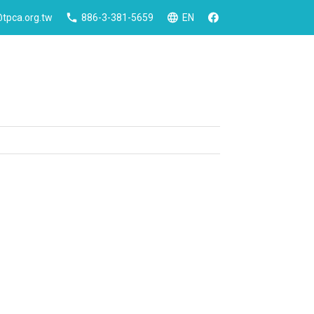
tpca.org.tw
886-3-381-5659
EN