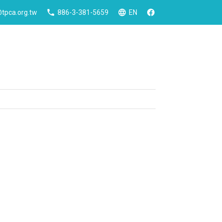
tpca.org.tw
886-3-381-5659
EN