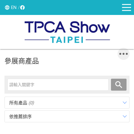
EN
參展商產品
所有產品
(0)
依推薦排序