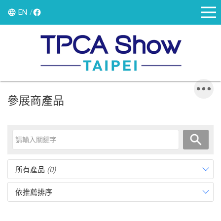
EN
參展商產品
所有產品
(0)
依推薦排序