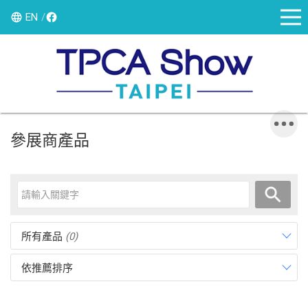
EN
參展商產品
所有產品
(0)
依推薦排序