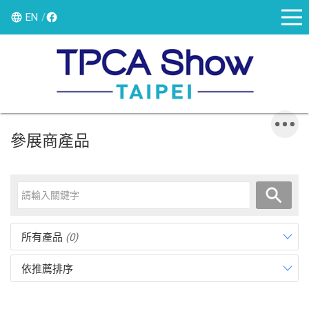
EN
參展商產品
所有產品
(0)
依推薦排序