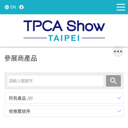
EN
參展商產品
所有產品
(0)
依推薦排序