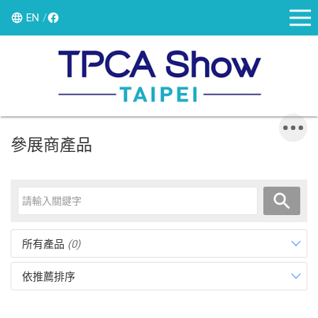
EN
參展商產品
所有產品
(0)
依推薦排序