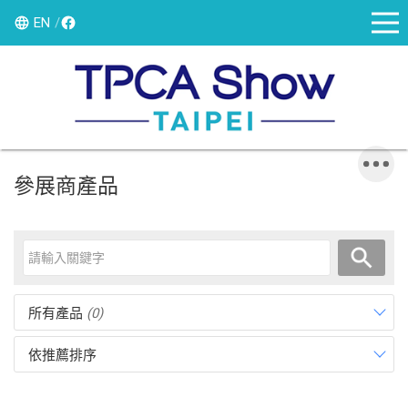
EN
參展商產品
所有產品
(0)
依推薦排序