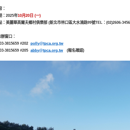
容：
：2025年
10
月20日 (一)
：美麗華高爾夫鄉村俱樂部 (新北市林口區大水湳路99號TEL：(02)2606-3456
承辦窗口：
3-3815659 #202
polly@tpca.org.tw
3-3815659 #205
abby@tpca.org.tw
(報名確認)