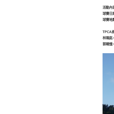
活動內
球賽日期
球賽地點
TPCA
林珮鈺 0
郭曉憶 0