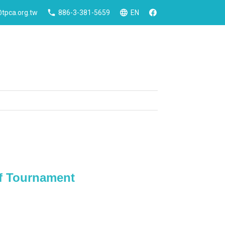
tpca.org.tw
886-3-381-5659
EN
Tournament