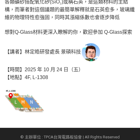
各類礦砂搭配氧化矽(SiO
₂
)
或稱石英，是這類材料的主結
構，而筆者對這個議題的最簡單解釋就是石英愈多，玻璃纖
維的物理特性愈強固，同時其漲縮係數也會逐步降低
想對Q-Glass材料更深入瞭解的你，歡迎參加 Q-Glass探索
【講者】林定皓研發處長 景碩科技
【時間】2025 年 10 月 24 日（五）
【地點】4F, L-1308
© 主辦單位 : TPCA台灣電路板協會 | All Rights Reserved