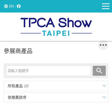
EN
參展商產品
所有產品
(0)
依推薦排序