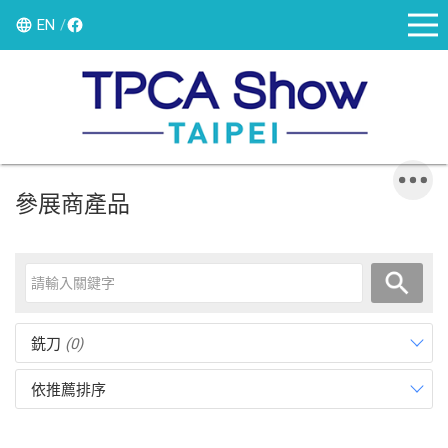
EN
參展商產品
銑刀
(0)
依推薦排序