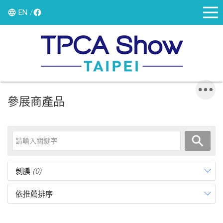
EN
參展商產品
剝膜
(0)
依推薦排序