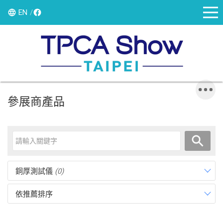
EN
參展商產品
銅厚測試儀
(0)
依推薦排序