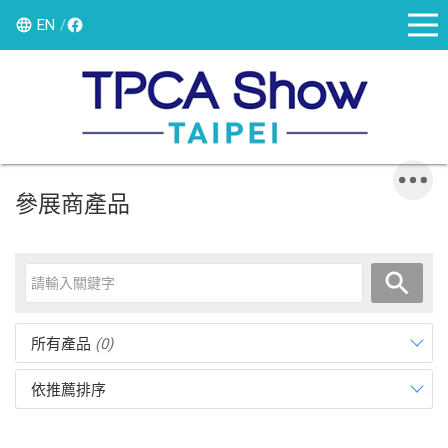
EN
參展商產品
所有產品
(0)
依推薦排序