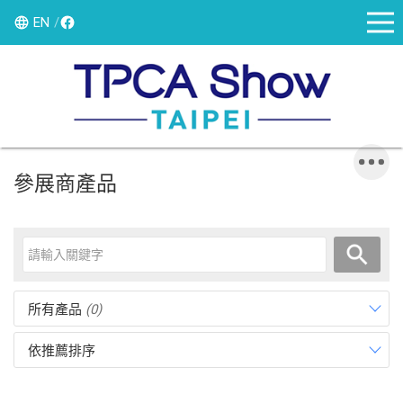
EN
參展商產品
所有產品
(0)
依推薦排序