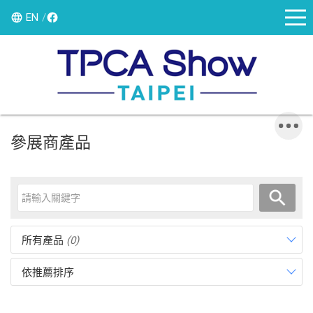
EN
參展商產品
所有產品
(0)
依推薦排序