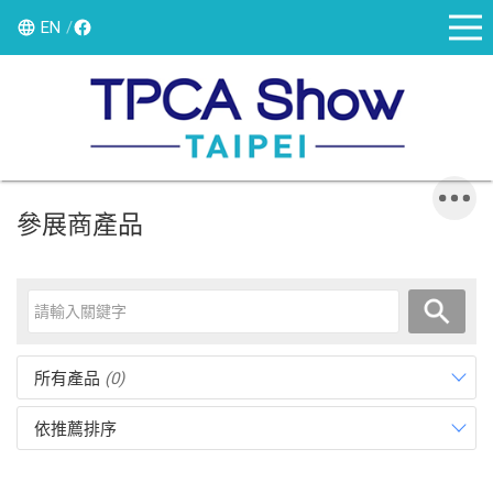
EN
參展商產品
所有產品
(0)
依推薦排序