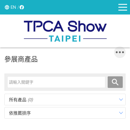
EN
參展商產品
所有產品
(0)
依推薦排序