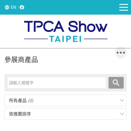
EN
參展商產品
所有產品
(0)
依推薦排序