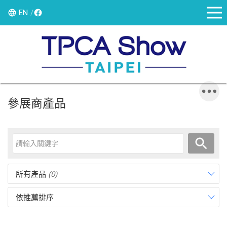
EN
參展商產品
所有產品
(0)
依推薦排序