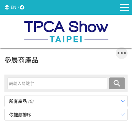
EN
參展商產品
所有產品
(0)
依推薦排序