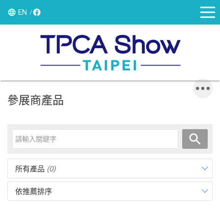
EN
參展商產品
所有產品
(0)
依推薦排序