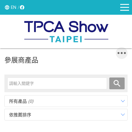
EN
參展商產品
所有產品
(0)
依推薦排序