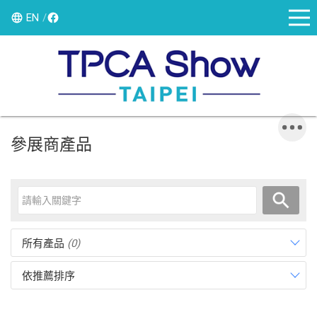
EN
參展商產品
所有產品
(0)
依推薦排序