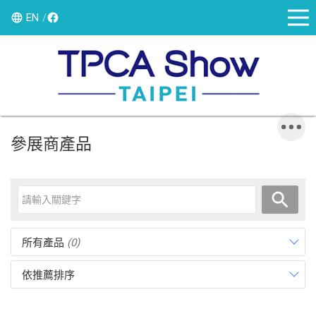
EN
參展商產品
所有產品
(0)
依推薦排序