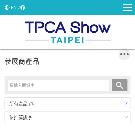
EN
參展商產品
所有產品
(0)
依推薦排序