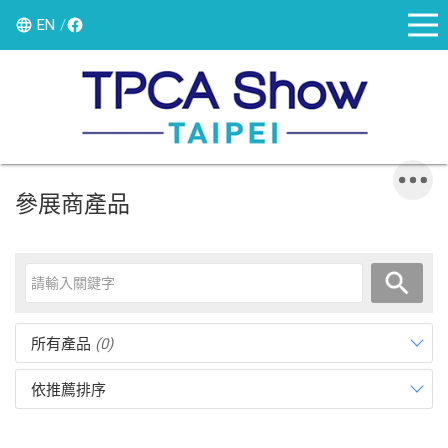
EN
參展商產品
所有產品
(0)
依推薦排序