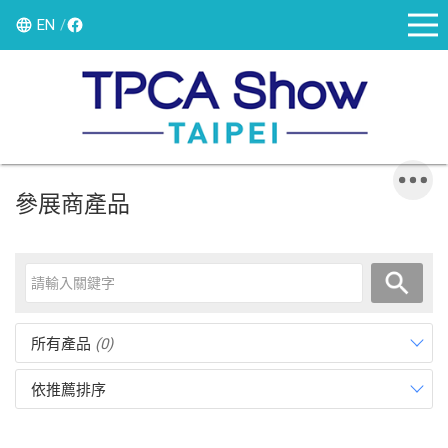
EN
參展商產品
所有產品
(0)
依推薦排序