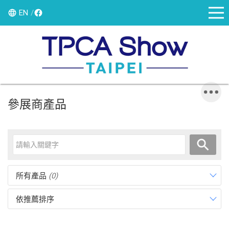
EN
參展商產品
所有產品
(0)
依推薦排序