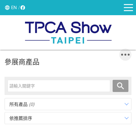
EN
參展商產品
所有產品
(0)
依推薦排序