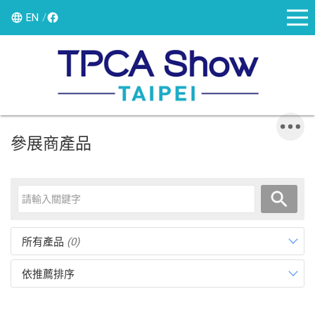
EN
參展商產品
所有產品
(0)
依推薦排序