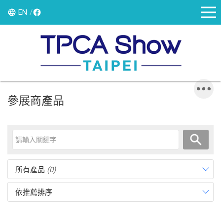
EN
參展商產品
所有產品
(0)
依推薦排序