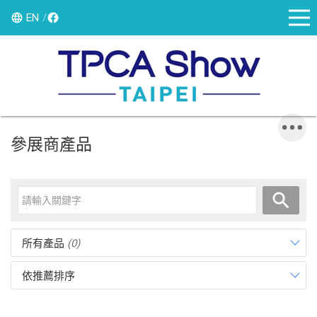
EN
參展商產品
所有產品
(0)
依推薦排序