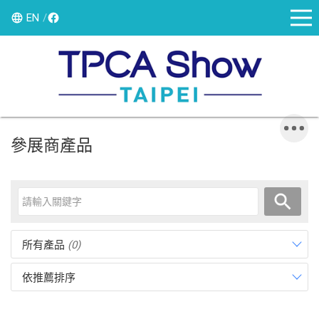
EN
參展商產品
所有產品
(0)
依推薦排序