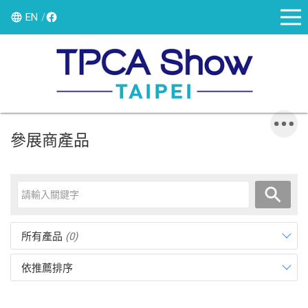
EN
參展商產品
所有產品
(0)
依推薦排序