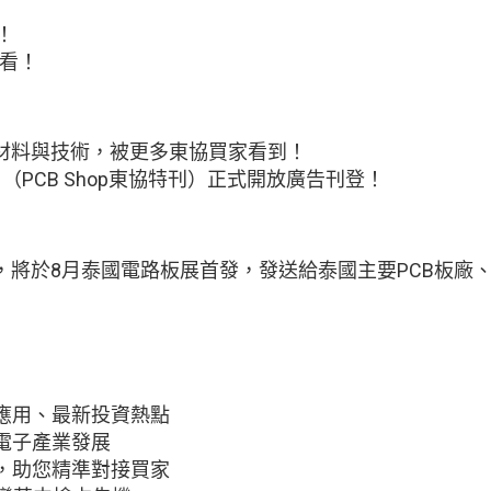
！
在看！
材料與技術，被更多東協買家看到！
x: ASEAN》（PCB Shop東協特刊）正式開放廣告刊登！
，將於8月泰國電路板展首發，發送給泰國主要PCB板廠
應用、最新投資熱點
電子產業發展
，助您精準對接買家