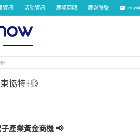
展資訊
活動資訊
展覽回顧
展會聯繫
show@
特刊》
op東協特刊》
子產業黃金商機 📢