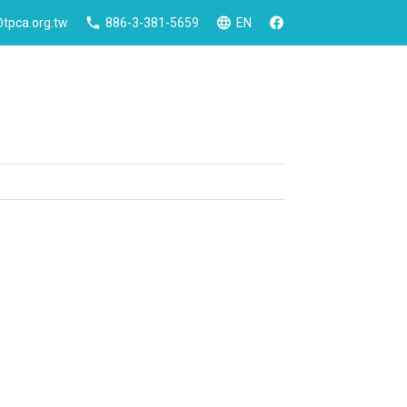
tpca.org.tw
886-3-381-5659
EN