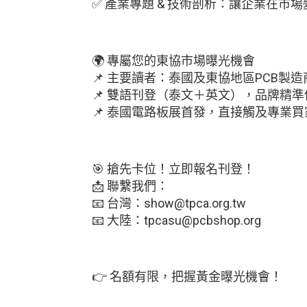
✅ 產業專題 & 技術剖析：讓企業在市
🌍 專屬您的東協市場曝光機會
📌 主要讀者：泰國及東協地區PCB製
📌 雙語刊登（泰文＋英文），品牌精
📌 泰國電路板展首發，直接觸及專業買
🎯 搶先卡位！立即報名刊登！
📩 聯繫我們：
📧 台灣：show@tpca.org.tw
📧 大陸：tpcasu@pcbshop.org
👉 名額有限，把握黃金曝光機會！