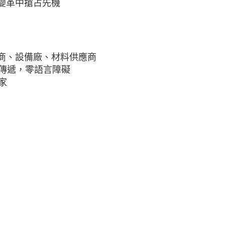
場變革中搶占先機
造商、設備廠、材料供應商
準傳遞，零語言障礙
家