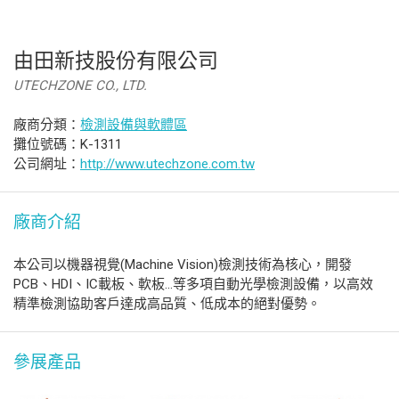
由田新技股份有限公司
UTECHZONE CO., LTD.
廠商分類：
檢測設備與軟體區
攤位號碼：K-1311
公司網址：
http://www.utechzone.com.tw
廠商介紹
本公司以機器視覺(Machine Vision)檢測技術為核心，開發
PCB、HDI、IC載板、軟板…等多項自動光學檢測設備，以高效
精準檢測協助客戶達成高品質、低成本的絕對優勢。
參展產品