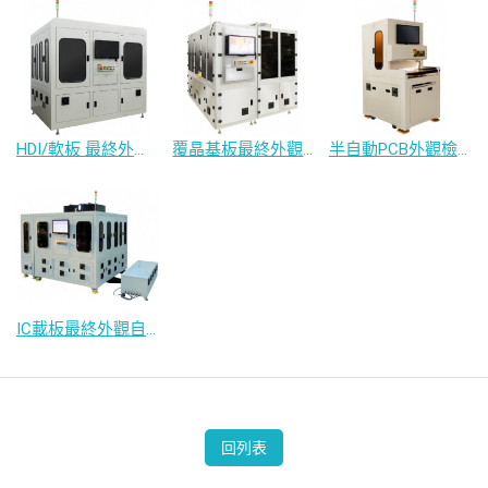
HDI/軟板 最終外觀自動檢查機
覆晶基板最終外觀自動檢查機
半自動PCB外觀檢查機
IC載板最終外觀自動檢查機
回列表