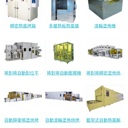
精密熱風烤箱
多層熱板熱風爐
滾輪塗佈機
捲對捲自動對位平行光曝光機
捲對捲自動壓膜機
捲對捲精密塗佈烘烤線
自動靜電噴塗烘烤線
自動滾輪塗佈烘烤線
籃架式自動熱風輸送爐