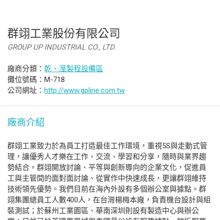
群翊工業股份有限公司
GROUP UP INDUSTRIAL CO., LTD.
廠商分類：
乾、溼製程設備區
攤位號碼：M-718
公司網址：
http://www.gpline.com.tw
廠商介紹
群翊工業致力於為員工打造最佳工作環境，重視5S與走動式管
理，讓優秀人才樂在工作、交流、學習和分享，隨時與業界趨
勢結合。群翊開放討論、平等與創新導向的企業文化，促進員
工與主管間的面對面討論、從實作中快速成長，更讓群翊維持
技術領先優勢。我們目前在海內外設有多個辦公室與據點。群
翊集團總員工人數400人，在台灣楊梅本廠，負責機台設計與組
裝測試；於蘇州工業園區、華南深圳則設有製造中心與辦公