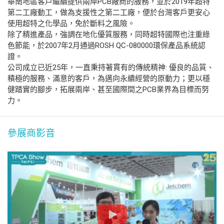
華南地區客戶繼續提供兩岸PCB廠商的服務，並於2019年超特
第二工廠動工，做為支援性之第二工廠，便於台灣客戶更安心
使用超特之化學品，免於斷料之風險。
除了精進產品，強調在地化優質服務，同時超特國際也注重綠
色節能，於2007年2月通過ROSH QC-080000環保產品系統認
證。
公司成立已近25年，一直秉持著貫有的傳統精神: 優良的品質、
積極的服務、滿意的客戶，為邁向永續經營的原動力；更以穩
健踏實的腳步，拓展兩岸、甚至國際間之PCB業界為目標而努
力。
參展商影音