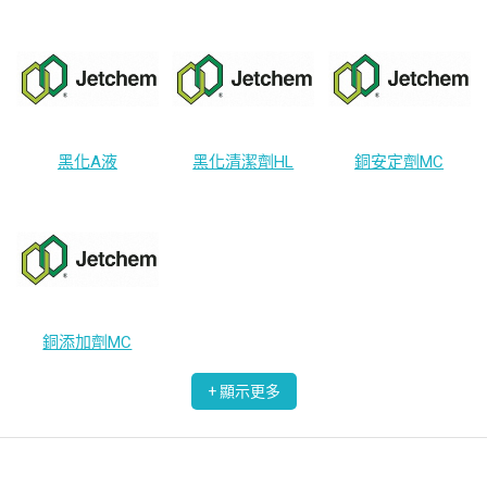
黑化A液
黑化清潔劑HL
銅安定劑MC
銅添加劑MC