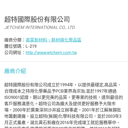
超特國際股份有限公司
JETCHEM INTERNATIONAL CO., LTD.
廠商分類：
高質新材料、耗材與化學品區
攤位號碼：L-219
公司網址：
http://www.jetchem.com.tw
廠商介紹
超特國際股份有限公司成立於1994年，以提供最穩定,高品質、
合理成本之特用化學藥品予PCB業界為宗旨;並於1997年通過
ISO9001認證，期以更完美的品質，更專業的技術，達到最佳的
客戶服務滿意化。超特公司為擴大及提供更好服務予大陸市
場，2000年於廣東深圳沙井設立辦事處，2001年於江蘇無錫批
地籌劃建廠，設立超特(無錫)化學科技有限公司，並於2003年3
月正式量產，湖北黃石新廠在2016年完成竣工就近服務華中、