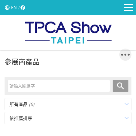
EN
參展商產品
所有產品
(0)
依推薦排序