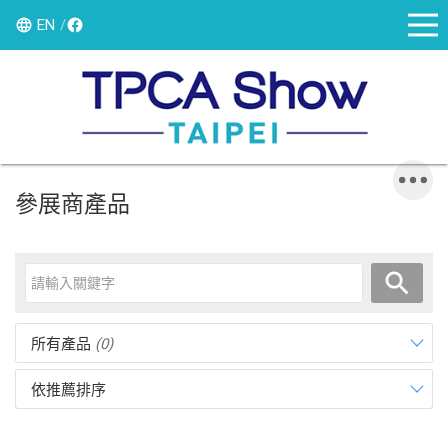
EN
參展商產品
所有產品
(0)
依推薦排序