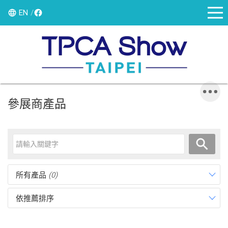
EN
參展商產品
所有產品
(0)
依推薦排序