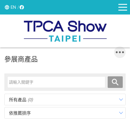
EN
參展商產品
所有產品
(0)
依推薦排序