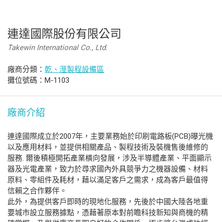
連達國際股份有限公司
Takewin International Co., Ltd.
廠商分類：
乾、溼製程設備區
攤位號碼：M-1103
廠商介紹
連達國際成立於2007年，主要業務始於印刷電路板(PCB)曝光機
以及應用材料，並提供相關產品、製程技術及裝機售後維修的
服務. 爾後積極開拓產業橫向發展，涉及半導體產業、平面顯示
器及光電產業，致力於尋求國內外具競爭力之機器設備、材料
原料、零組件及耗材，藉以滿足客戶之需求，成為客戶最值得
信賴之合作夥伴。
此外，為提供客戶即時的現地化服務，先後於中國大陸各地重
要城市設立服務據點，憑藉著原本對前瞻科技新知與商機的精