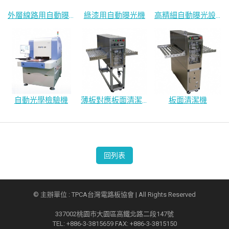
外層線路用自動曝光機
綠漆用自動曝光機
高精細自動曝光設備
自動光學檢驗機
薄板對應板面清潔機
板面清潔機
回列表
© 主辦單位 : TPCA台灣電路板協會 | All Rights Reserved
337002桃園市大園區高鐵北路二段147號
TEL: +886-3-3815659 FAX: +886-3-3815150