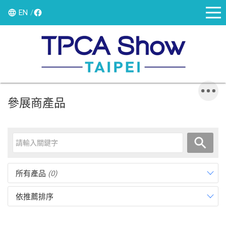
EN
參展商產品
所有產品
(0)
依推薦排序