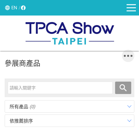
EN
參展商產品
所有產品
(0)
依推薦排序