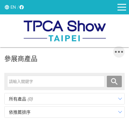
EN
參展商產品
所有產品
(0)
依推薦排序