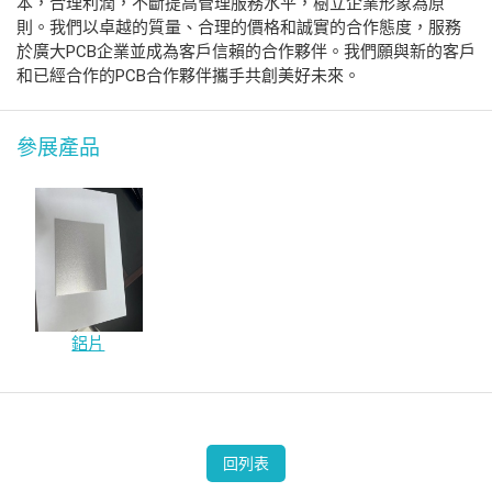
本，合理利潤，不斷提高管理服務水平，樹立企業形象為原
則。我們以卓越的質量、合理的價格和誠實的合作態度，服務
於廣大PCB企業並成為客戶信賴的合作夥伴。我們願與新的客戶
和已經合作的PCB合作夥伴攜手共創美好未來。
參展產品
鋁片
回列表